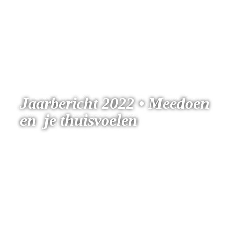
Jaarbericht 2022 • Meedoen 
en  je thuisvoelen